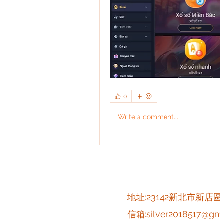
0
Write a comment...
​地址:23142新北市新店
信箱:
silver2018517@gm