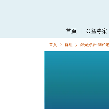
首頁
公益專案
首頁
群組
銀光好居~關於