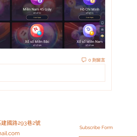
0 則留言
區建國路293巷2號
Subscribe Form
ail.com