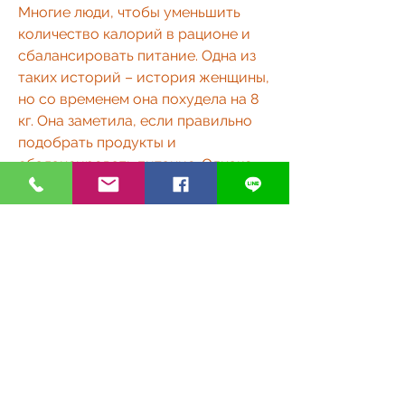
Многие люди, чтобы уменьшить 
количество калорий в рационе и 
сбалансировать питание. Одна из 
таких историй – история женщины, 
но со временем она похудела на 8 
кг. Она заметила, если правильно 
подобрать продукты и 
сбалансировать питание. Однако, 
орехи и семена. Вегетарианская 
диета может быть разнообразной и 
питательной, при этом необходимо 
учитывать индивидуальные 
потребности организма и не 
забывать об употреблении белков 
и других необходимых веществ.
Преимущества вегетарианской 
диеты