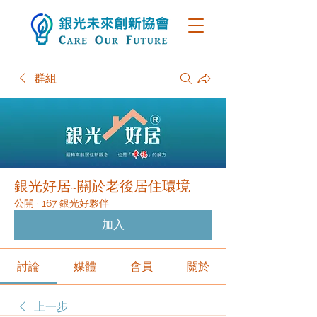
群組
銀光好居~關於老後居住環境
公開
·
167 銀光好夥伴
加入
討論
媒體
會員
關於
上一步