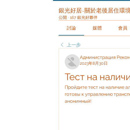
銀光好居~關於老後居住環
公開
·
167 銀光好夥伴
討論
媒體
會員
上一步
Администрация Реко
2023年8月30日
Тест на налич
Пройдите тест на наличие ал
готовы к управлению трансп
анонимный!