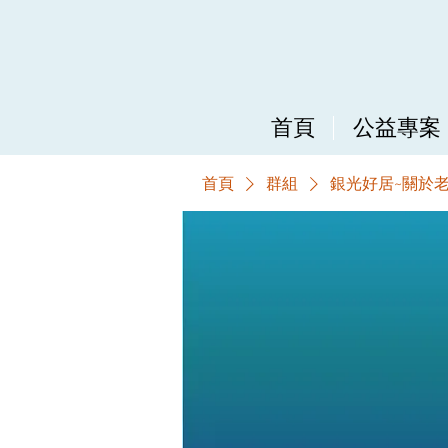
首頁
公益專案
首頁
群組
銀光好居~關於