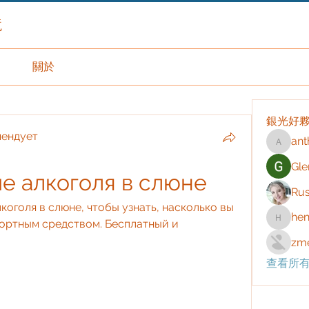
境
關於
銀光好
мендует
ant
anthony
Gle
ие алкоголя в слюне
Rus
коголя в слюне, чтобы узнать, насколько вы 
hen
ортным средством. Бесплатный и 
henchlu
zme
查看所有