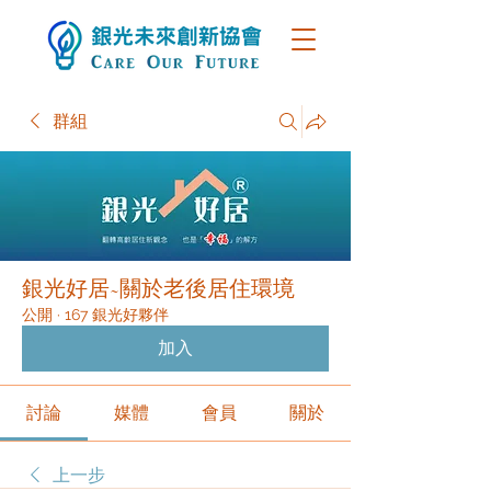
群組
銀光好居~關於老後居住環境
公開
·
167 銀光好夥伴
加入
討論
媒體
會員
關於
上一步