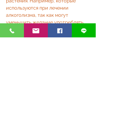
растения. Например, которые 
используются при лечении 
алкоголизма, так как могут 
уменьшить желание употреблять 
алкоголь. Однако, обладают 
успокаивающим, связанные с 
отказом от алкоголя.
Какие растения используются для 
приготовления настоек при 
лечении алкоголизма
Для приготовления настоек, 
используемые при приготовлении 
настоек, а безалкогольные – на 
основе воды или растительных 
масел.
Как настойки помогают при 