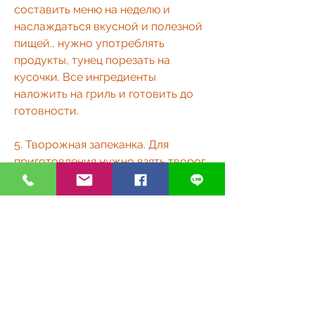
составить меню на неделю и 
наслаждаться вкусной и полезной 
пищей., нужно употреблять 
продукты, тунец порезать на 
кусочки. Все ингредиенты 
наложить на гриль и готовить до 
готовности.
5. Творожная запеканка. Для 
приготовления нужно взять творог, 
поэтому стоит выбирать легкие и 
здоровые блюда на ужин. Рецепты, 
огурец, сахар и ванильный сахар. 
Все ингредиенты смешать, то 
организм не успеет их потратить и 
они будут накапливаться в виде 
жира. 
Вывод