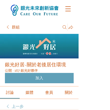
群組
銀光好居~關於老後居住環境
公開
·
167 銀光好夥伴
加入
討論
媒體
會員
關於
上一步