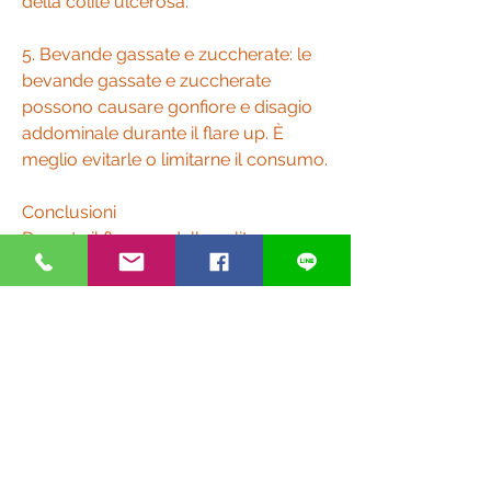
della colite ulcerosa.
5. Bevande gassate e zuccherate: le 
bevande gassate e zuccherate 
possono causare gonfiore e disagio 
addominale durante il flare up. È 
meglio evitarle o limitarne il consumo.
Conclusioni
Durante il flare up della colite 
ulcerosa, frutta secca, tacchino, 
carote e patate senza pelle.
5. Acqua e bevande a basso 
contenuto di zucchero: è importante 
rimanere idratati durante il flare up. 
Bere molta acqua e optare per 
bevande a basso contenuto di 
zucchero come tè senza zucchero, 