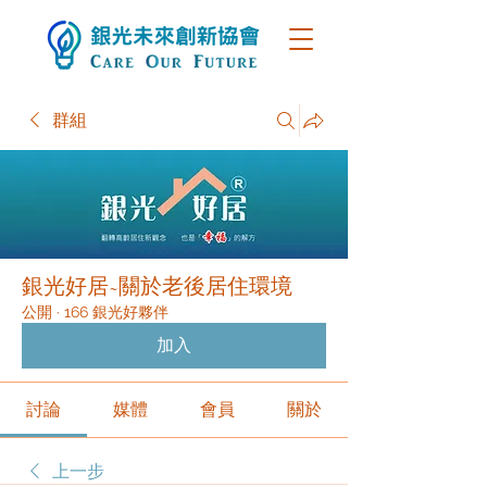
群組
銀光好居~關於老後居住環境
公開
·
166 銀光好夥伴
加入
討論
媒體
會員
關於
上一步