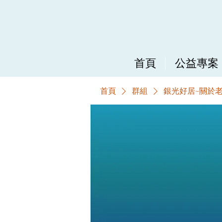
首頁
公益專案
首頁
群組
銀光好居~關於