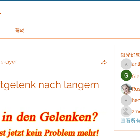
境
關於
銀光好
мендует
ant
anthony
Gle
tgelenk nach langem 
Rus
hen
henchlu
zme
查看所有