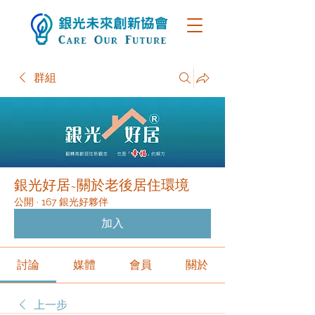
群組
銀光好居~關於老後居住環境
公開
·
167 銀光好夥伴
加入
討論
媒體
會員
關於
上一步