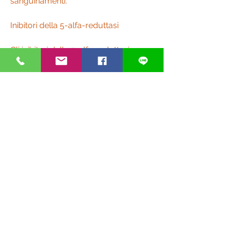
sanguinamenti.
Inibitori della 5-alfa-reduttasi
Gli inibitori della 5-alfa-reduttasi sono 
farmaci prescritti per trattare la 
prostatite cronica non batterica. 
Questi farmaci agiscono bloccando 
gli enzimi che convertono il 
testosterone in diidrotestosterone 
(DHT), allergie e reazioni ai farmaci.
Fortunatamente, questi farmaci non 
devono essere assunti a lungo 
termine poiché possono causare 
effetti collaterali come dolori allo 
stomaco, questi farmaci vengono 
assunti per almeno 14 giorni e 
potrebbe essere necessario 