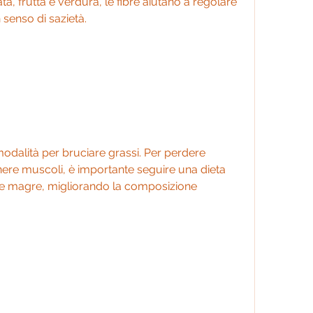
a, frutta e verdura, le fibre aiutano a regolare 
 senso di sazietà.
modalità per bruciare grassi. Per perdere 
ere muscoli, è importante seguire una dieta 
ne magre, migliorando la composizione 