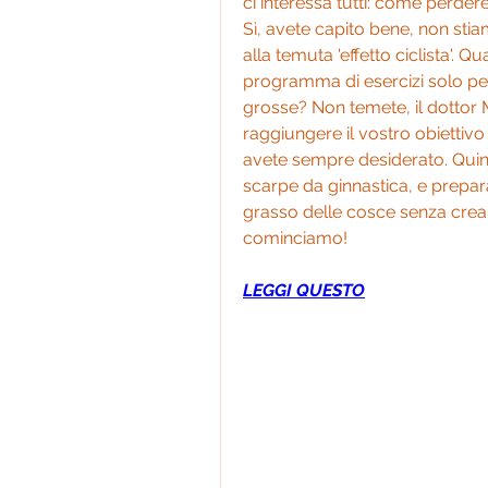
ci interessa tutti: come perder
Sì, avete capito bene, non stia
alla temuta 'effetto ciclista'. Q
programma di esercizi solo pe
grosse? Non temete, il dottor Mu
raggiungere il vostro obiettivo
avete sempre desiderato. Quindi
scarpe da ginnastica, e preparat
grasso delle cosce senza crear
cominciamo!
LEGGI QUESTO