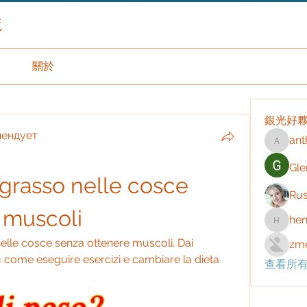
境
關於
銀光好
мендует
ant
anthony
Gle
rasso nelle cosce 
Rus
 muscoli
hen
henchlu
lle cosce senza ottenere muscoli. Dai 
zme
su come eseguire esercizi e cambiare la dieta 
查看所有