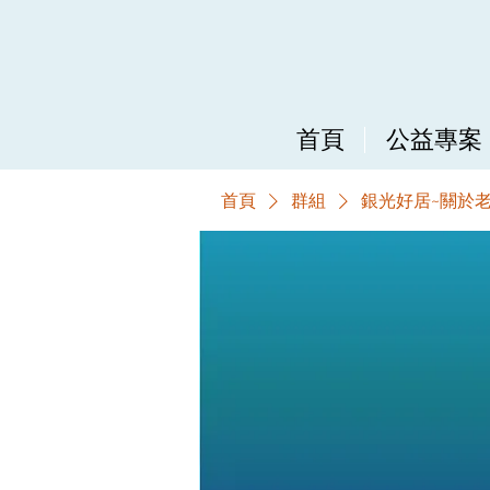
首頁
公益專案
首頁
群組
銀光好居~關於