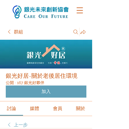
群組
銀光好居~關於老後居住環境
公開
·
167 銀光好夥伴
加入
討論
媒體
會員
關於
上一步