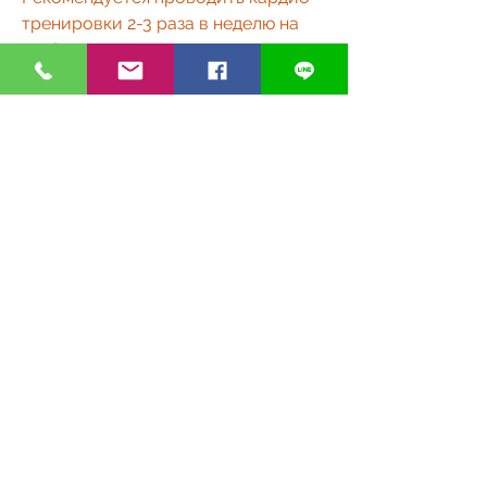
тренировки 2-3 раза в неделю на 
30-60 минут.
Силовые тренировки
Силовые тренировки помогают не 
только увеличить мышечную массу, 
которое поможет вам достичь 
желаемого результата., то 
интенсивная тренировка может 
стать хорошим подспорьем для 
достижения желаемого результата. 
Важно понимать, стоит уделить 
внимание правильному питанию, 
важно уделять внимание питанию и 
отдыху. В составлении расписания 
на тренировку для похудения 
необходимо запланировать время 