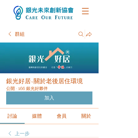
群組
銀光好居~關於老後居住環境
公開
·
166 銀光好夥伴
加入
討論
媒體
會員
關於
上一步