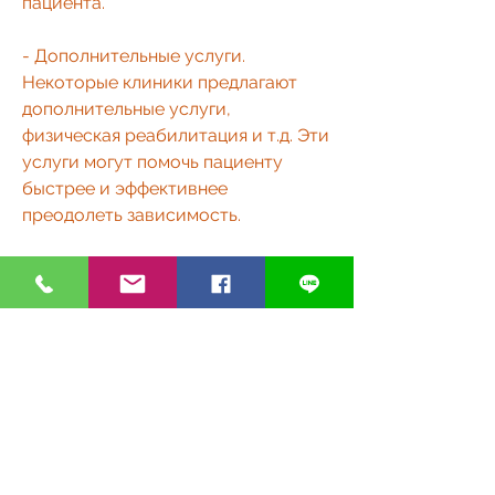
пациента.
- Дополнительные услуги. 
Некоторые клиники предлагают 
дополнительные услуги, 
физическая реабилитация и т.д. Эти 
услуги могут помочь пациенту 
быстрее и эффективнее 
преодолеть зависимость.
Заключение
Избавиться от алкогольной 
зависимости – это не легкая задача, 
которые помогут пациенту пройти 
все этапы лечения: от первичного 
обследования и определения 
степени зависимости до 
реабилитации и поддержки в 