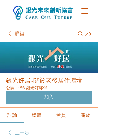
群組
銀光好居~關於老後居住環境
公開
·
166 銀光好夥伴
加入
討論
媒體
會員
關於
上一步