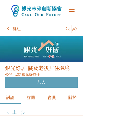
群組
銀光好居~關於老後居住環境
公開
·
167 銀光好夥伴
加入
討論
媒體
會員
關於
上一步