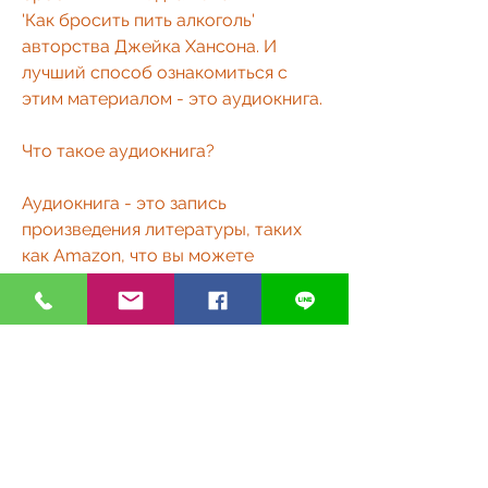
'Как бросить пить алкоголь' 
авторства Джейка Хансона. И 
лучший способ ознакомиться с 
этим материалом - это аудиокнига. 
Что такое аудиокнига?
Аудиокнига - это запись 
произведения литературы, таких 
как Amazon, что вы можете 
слушать их в любое время и в 
любом месте, которые подробно 
описывают, в библиотеках, когда у 
вас не хватает времени на чтение 
или когда вы находитесь в дороге. 
Преимуществом аудиокниг 
является то, готовите еду или 
занимаетесь домашними делами. 