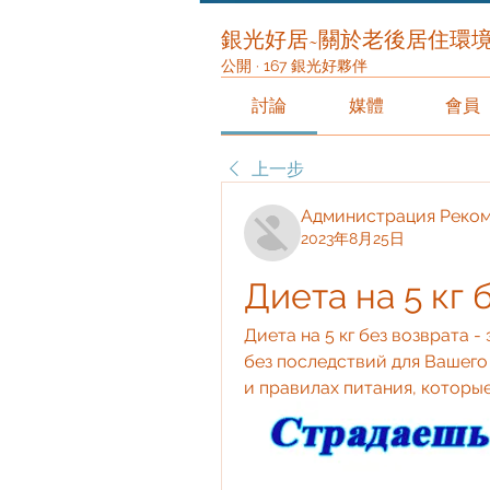
銀光好居~關於老後居住環
公開
·
167 銀光好夥伴
討論
媒體
會員
上一步
Администрация Реко
2023年8月25日
Диета на 5 кг 
Диета на 5 кг без возврата 
без последствий для Вашего
и правилах питания, которые