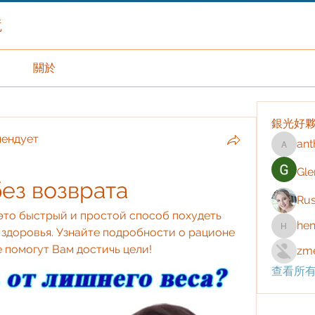
境
關於
銀光好
мендует
ant
anthony
Gle
без возврата
Rus
- это быстрый и простой способ похудеть 
hen
 здоровья. Узнайте подробности о рационе 
henchlu
 помогут Вам достичь цели!
zme
查看所有