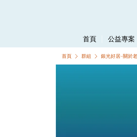
首頁
公益專案
首頁
群組
銀光好居~關於