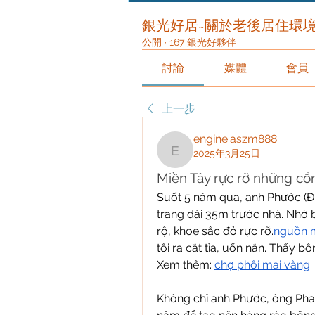
銀光好居~關於老後居住環
公開
·
167 銀光好夥伴
討論
媒體
會員
上一步
engine.aszm888
2025年3月25日
engine.aszm888
Miền Tây rực rỡ những cổ
Suốt 5 năm qua, anh Phước (Đồ
trang dài 35m trước nhà. Nhờ bà
rộ, khoe sắc đỏ rực rỡ.
nguồn m
tôi ra cắt tỉa, uốn nắn. Thấy bô
Xem thêm: 
chợ phôi mai vàng
Không chỉ anh Phước, ông Phan