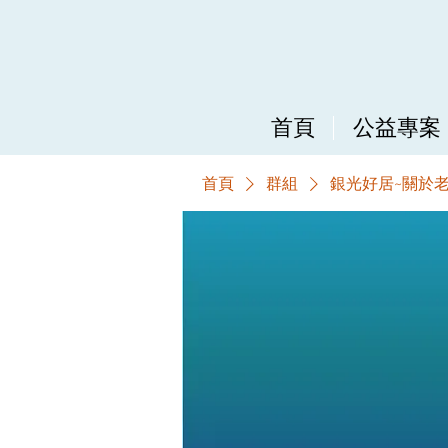
首頁
公益專案
首頁
群組
銀光好居~關於