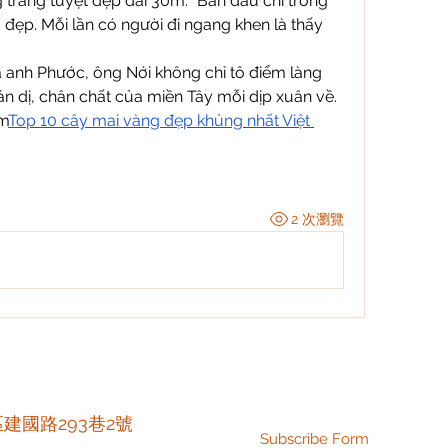
trang tuyệt đẹp dài 30m. "Ban đầu chỉ trồng 
 đẹp. Mỗi lần có người đi ngang khen là thấy 
anh Phước, ông Nới không chỉ tô điểm làng 
n dị, chân chất của miền Tây mỗi dịp xuân về. 
m
Top 10 cây mai vàng đẹp khủng nhất Việt 
2 次瀏覽
區建國路293巷2號
Subscribe Form