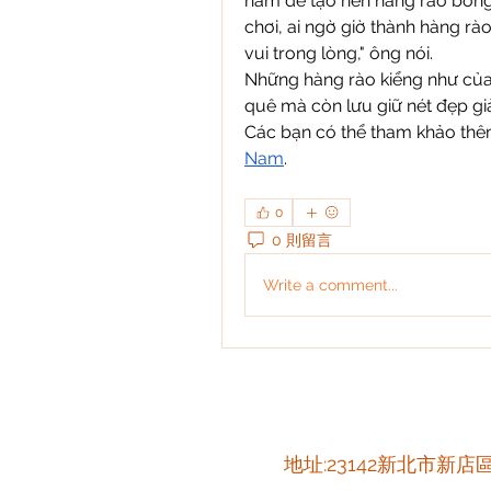
năm để tạo nên hàng rào bông 
chơi, ai ngờ giờ thành hàng rào
vui trong lòng," ông nói.
Những hàng rào kiểng như của 
quê mà còn lưu giữ nét đẹp giả
Các bạn có thể tham khảo thê
Nam
.
0
0 則留言
Write a comment...
​地址:23142新北市新店