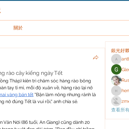
境
關於
銀光好
ant
anthony
Gle
ng rào cây kiểng ngày Tết
Rus
ng Tháp) kiên trì chăm sóc hàng rào bông 
n tay tỉ mỉ, mỗi độ xuân về, hàng rào lại nở 
hen
henchlu
ai vàng bán tết
 "Bận làm nông nhưng rảnh là 
zme
ng nở đúng Tết là vui rồi," anh chia sẻ.
查看所有
 Văn Nới (86 tuổi, An Giang) cũng dành 20 