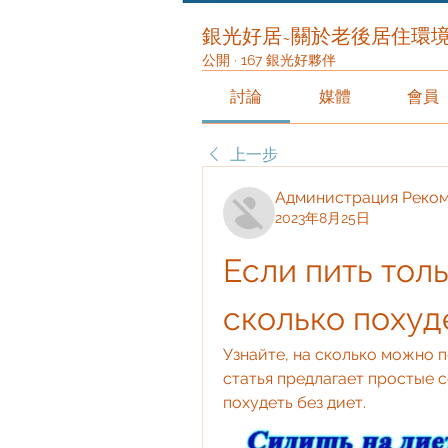
銀光好居~關於老後居住環
公開
·
167 銀光好夥伴
討論
媒體
會員
上一步
Администрация Реко
2023年8月25日
Если пить толь
сколько поху
Узнайте, на сколько можно п
статья предлагает простые со
похудеть без диет.