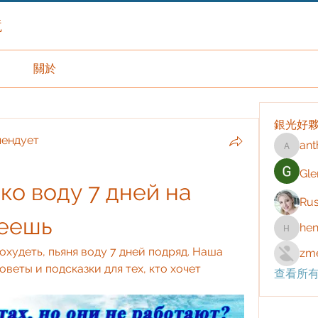
境
關於
銀光好
мендует
ant
anthony
Gle
ко воду 7 дней на 
Rus
деешь
hen
henchlu
охудеть, пьяня воду 7 дней подряд. Наша 
zme
веты и подсказки для тех, кто хочет 
查看所有