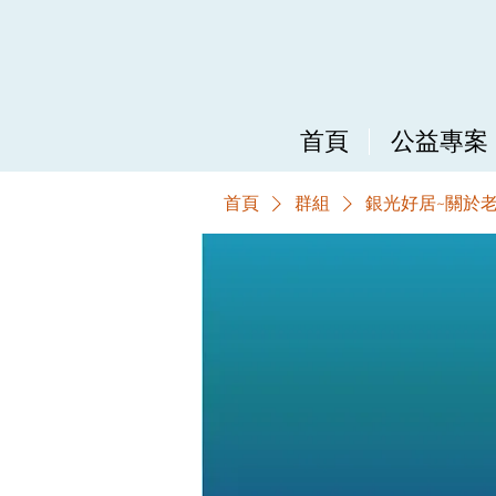
首頁
公益專案
首頁
群組
銀光好居~關於