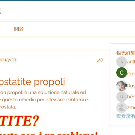
境
關於
銀光好
мендует
ant
anthony
Gle
statite propoli
Rus
 con propoli è una soluzione naturale ed 
hen
 questo rimedio per alleviare i sintomi e 
henchlu
rostata.
zme
查看所有