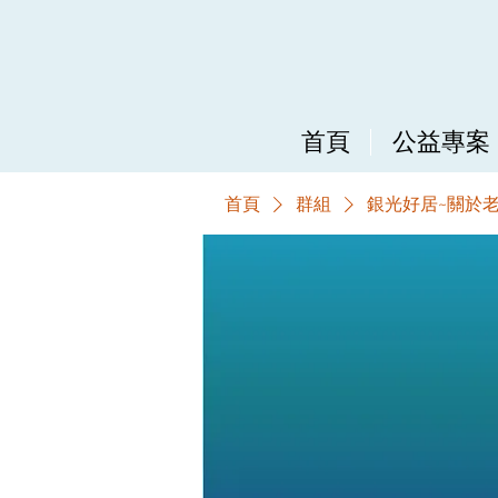
首頁
公益專案
首頁
群組
銀光好居~關於