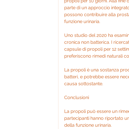
propoli per 10 giorni. Alla fine
parte di un approccio integrato a
possono contribuire alla prostat
funzione urinaria.
Uno studio del 2020 ha esaminato
cronica non batterica. I ricerca
capsule di propoli per 12 settim
preferiscono rimedi naturali c
La propoli è una sostanza prodo
batteri, e potrebbe essere nec
causa sottostante.
Conclusioni
La propoli può essere un rimedio
partecipanti hanno riportato u
della funzione urinaria.