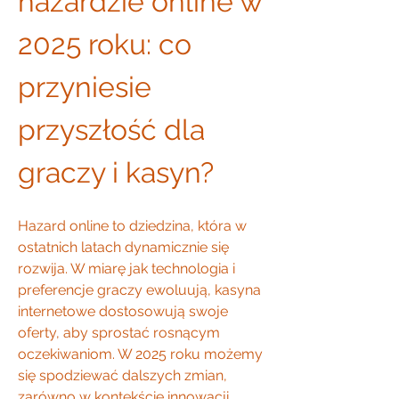
hazardzie online w 
2025 roku: co 
przyniesie 
przyszłość dla 
graczy i kasyn?
Hazard online to dziedzina, która w 
ostatnich latach dynamicznie się 
rozwija. W miarę jak technologia i 
preferencje graczy ewoluują, kasyna 
internetowe dostosowują swoje 
oferty, aby sprostać rosnącym 
oczekiwaniom. W 2025 roku możemy 
się spodziewać dalszych zmian, 
zarówno w kontekście innowacji 