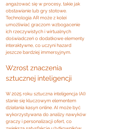
angażować się w procesy, takie jak 
obstawianie lub gry stołowe. 
Technologia AR może z kolei 
umożliwiać graczom wzbogacenie 
ich rzeczywistych i wirtualnych 
doświadczeń o dodatkowe elementy 
interaktywne, co uczyni hazard 
jeszcze bardziej immersyjnym.
Wzrost znaczenia 
sztucznej inteligencji
W 2025 roku sztuczna inteligencja (AI) 
stanie się kluczowym elementem 
działania kasyn online. AI może być 
wykorzystywana do analizy nawyków 
graczy i personalizacji ofert, co 
zwiększa satysfakcję użytkowników. 