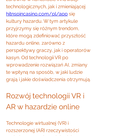
technologicznych, jak i zmieniającej 
hitnspincasino.com/pl/app
 się 
kultury hazardu. W tym artykule 
przyjrzymy się różnym trendom, 
które mogą zdefiniować przyszłość 
hazardu online, zarówno z 
perspektywy graczy, jak i operatorów 
kasyn. Od technologii VR po 
wprowadzenie rozwiązań AI, zmiany 
te wpłyną na sposób, w jaki ludzie 
grają i jakie doświadczenia otrzymują.
Rozwój technologii VR i 
AR w hazardzie online
Technologie wirtualnej (VR) i 
rozszerzonej (AR) rzeczywistości 