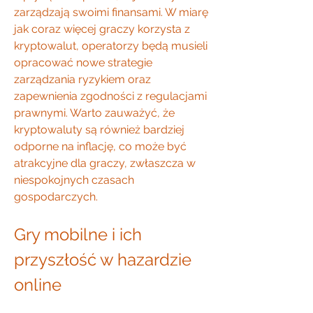
zarządzają swoimi finansami. W miarę 
jak coraz więcej graczy korzysta z 
kryptowalut, operatorzy będą musieli 
opracować nowe strategie 
zarządzania ryzykiem oraz 
zapewnienia zgodności z regulacjami 
prawnymi. Warto zauważyć, że 
kryptowaluty są również bardziej 
odporne na inflację, co może być 
atrakcyjne dla graczy, zwłaszcza w 
niespokojnych czasach 
gospodarczych.
Gry mobilne i ich 
przyszłość w hazardzie 
online