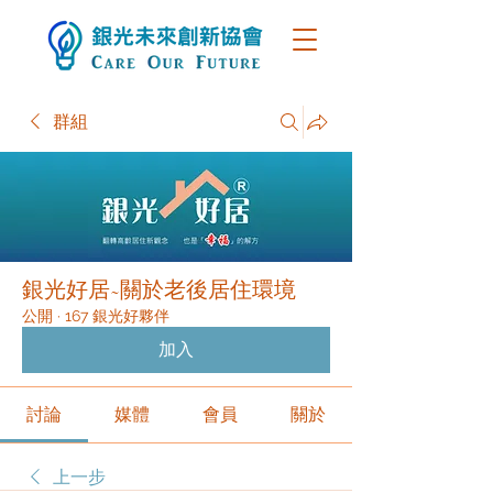
群組
銀光好居~關於老後居住環境
公開
·
167 銀光好夥伴
加入
討論
媒體
會員
關於
上一步