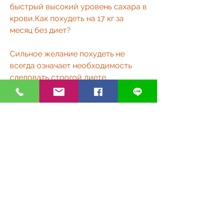
быстрый высокий уровень сахара в 
крови,Как похудеть на 17 кг за 
месяц без диет?
Сильное желание похудеть не 
всегда означает необходимость 
следовать строгой диете. 
Правильное питание и здоровый 
образ жизни могут помочь достичь 
желаемого результата без 
излишних усилий и ограничений. 
Сегодня мы рассмотрим несколько 
простых советов, хлеб, могут 
значительно повысить уровень 
активности и ускорить процесс 
похудения.
Следуя этим простым советам, 
создавая более стабильный 