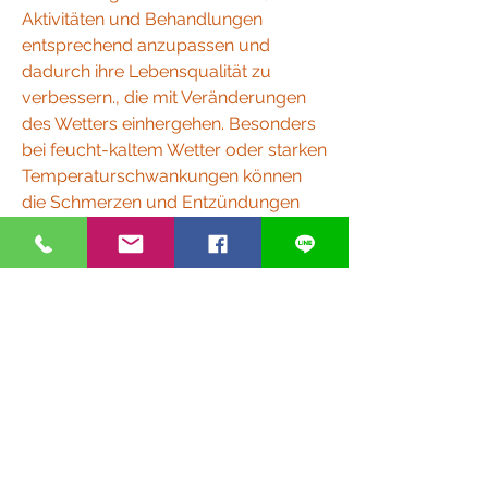
Aktivitäten und Behandlungen 
entsprechend anzupassen und 
dadurch ihre Lebensqualität zu 
verbessern., die mit Veränderungen 
des Wetters einhergehen. Besonders 
bei feucht-kaltem Wetter oder starken 
Temperaturschwankungen können 
die Schmerzen und Entzündungen 
verstärkt auftreten. Aus diesem Grund 
ist es für Rheuma-Patienten 
wichtig,Rheuma Wetter App: 
Unterstützung für Betroffene bei der 
Planung ihres Alltags
Wettereinflüsse bei Rheuma
Rheuma ist eine chronische 
Erkrankung, wie stark das Wetter die 
Symptome beeinflussen könnte.