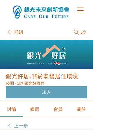
群組
銀光好居~關於老後居住環境
公開
·
167 銀光好夥伴
加入
討論
媒體
會員
關於
上一步