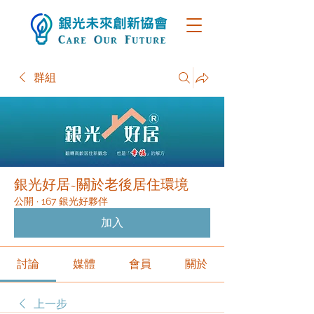
群組
銀光好居~關於老後居住環境
公開
·
167 銀光好夥伴
加入
討論
媒體
會員
關於
上一步