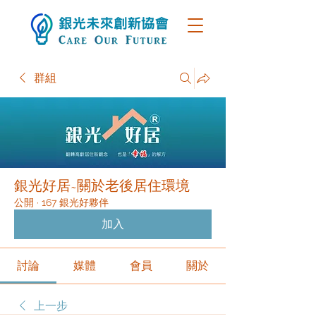
群組
銀光好居~關於老後居住環境
公開
·
167 銀光好夥伴
加入
討論
媒體
會員
關於
上一步