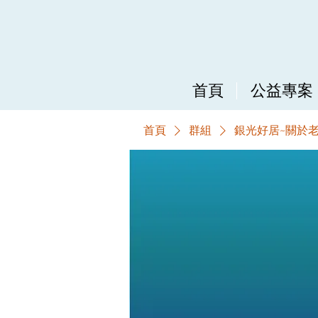
首頁
公益專案
首頁
群組
銀光好居~關於