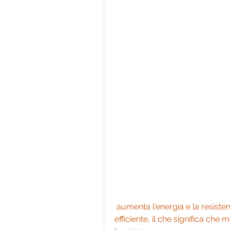
 aumenta l'energia e la resistenza, aiuta a bruciare i grassi in modo più 
efficiente, il che significa ch