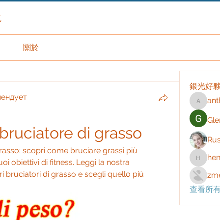
境
關於
銀光好
мендует
ant
anthony
Gle
 bruciatore di grasso
Rus
rasso: scopri come bruciare grassi più 
hen
 obiettivi di fitness. Leggi la nostra 
henchlu
i bruciatori di grasso e scegli quello più 
zme
查看所有