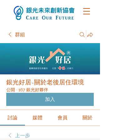
群組
銀光好居~關於老後居住環境
公開
·
167 銀光好夥伴
加入
討論
媒體
會員
關於
上一步